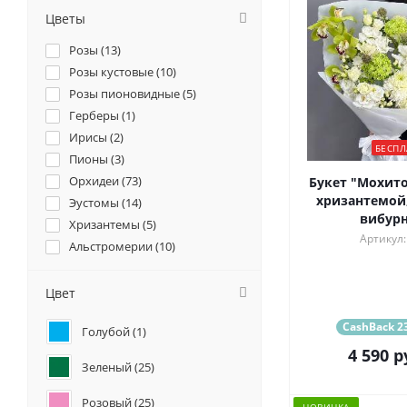
Цветы
Розы (
13
)
Розы кустовые (
10
)
Розы пионовидные (
5
)
Герберы (
1
)
Ирисы (
2
)
БЕСПЛ
Пионы (
3
)
Орхидеи (
73
)
Букет "Мохито
хризантемой,
Эустомы (
14
)
вибур
Хризантемы (
5
)
Артикул:
Альстромерии (
10
)
Гортензии (
5
)
Лилии (
1
)
Цвет
Гвоздики (
6
)
CashBack 23
Голубой (
1
)
Геогрины (
1
)
4 590
р
Гипсофилы (
1
)
Зеленый (
25
)
Маттиола (
4
)
Розовый (
25
)