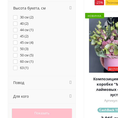
39 (
1
)
-25%
Эконом
55 (
1
)
Высота букета, см
7 (
6
)
НОВИНКА
30 см (
2
)
71 (
1
)
40 (
2
)
9 (
3
)
44 см (
1
)
45 (
2
)
45 см (
4
)
50 (
3
)
50 см (
5
)
60 см (
1
)
63 (
1
)
БЕСПЛ
Композиция
Повод
коробке "M
лаймовых 
эус
Для кого
Артикул:
CashBack 19