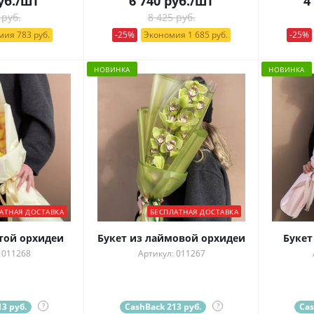
уб.
/шт
6 740
руб.
/шт
4
 руб.
8 425 руб.
ия 783 руб.
-25%
Экономия 1 685 руб.
-25%
НОВИНКА
НОВИНКА
АТНАЯ ДОСТАВКА
БЕСПЛАТНАЯ ДОСТАВКА
той орхидеи
Букет из лаймовой орхидеи
Букет
 011268
Артикул: 011267
3 руб.
?
CashBack 213 руб.
?
Cas