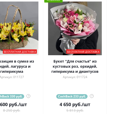
НОВИНКА
БЕСПЛАТНАЯ ДОСТАВКА
БЕСПЛАТНАЯ ДОСТАВКА
зиция в сумке из
Букет "Для счастья" из
идей, лагуруса и
кустовых роз, орхидей,
гиперикума
гиперикума и диантусов
Артикул: 011727
Артикул: 011724
hBack 330 руб.
?
CashBack 233 руб.
?
 600
руб.
/шт
4 650
руб.
/шт
8 250 руб.
5 813 руб.