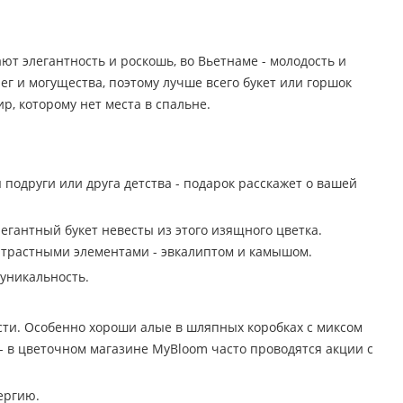
т элегантность и роскошь, во Вьетнаме - молодость и
 и могущества, поэтому лучше всего букет или горшок
р, которому нет места в спальне.
 подруги или друга детства - подарок расскажет о вашей
легантный букет невесты из этого изящного цветка.
нтрастными элементами - эвкалиптом и камышом.
 уникальность.
ти. Особенно хороши алые в шляпных коробках с миксом
- в цветочном магазине MyBloom часто проводятся акции с
ергию.