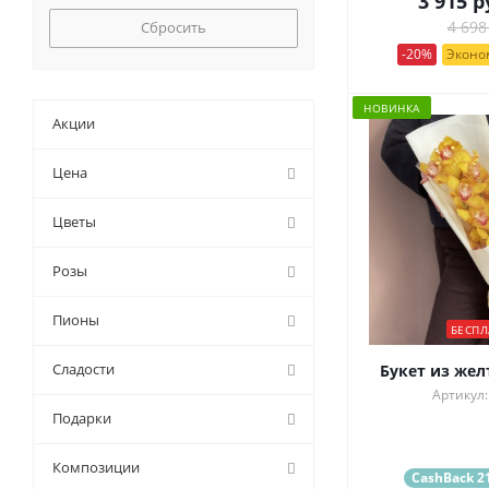
3 915
р
Сбросить
4 698
-20%
Эконом
НОВИНКА
Акции
Цена
Цветы
Розы
Пионы
БЕСПЛ
Сладости
Букет из жел
Артикул:
Подарки
Композиции
CashBack 21