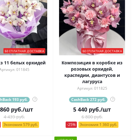
БЕСПЛАТНАЯ ДОСТАВКА
БЕСПЛАТНАЯ ДОСТАВКА
из 11 белых орхидей
Композиция в коробке из
розовых орхидей,
Артикул: 011845
краспедии, диантусов и
лагуруса
Артикул: 011825
hBack 193 руб.
?
CashBack 272 руб.
?
 860
руб.
/шт
5 440
руб.
/шт
4 439 руб.
6 800 руб.
Экономия 579 руб.
-25%
Экономия 1 360 руб.