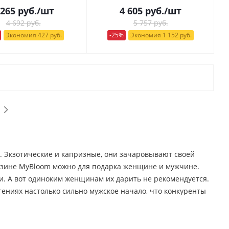
 265
руб.
/шт
4 605
руб.
/шт
4 692 руб.
5 757 руб.
Экономия 427 руб.
-25%
Экономия 1 152 руб.
е. Экзотические и капризные, они зачаровывают своей
агазине MyBloom можно для подарка женщине и мужчине.
и. А вот одиноким женщинам их дарить не рекомендуется.
тениях настолько сильно мужское начало, что конкуренты