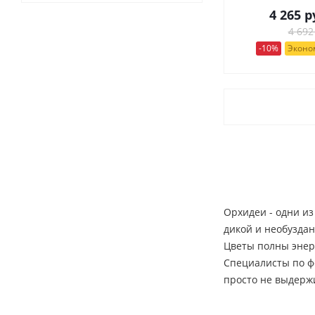
4 265
р
4 692
-10%
Эконом
Орхидеи - одни из
дикой и необуздан
Цветы полны энер
Специалисты по фе
просто не выдерж