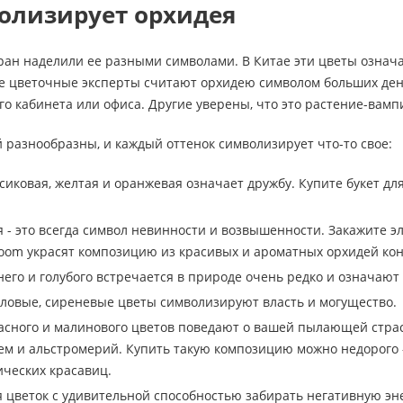
олизирует орхидея
ан наделили ее разными символами. В Китае эти цветы означаю
е цветочные эксперты считают орхидею символом больших денег
го кабинета или офиса. Другие уверены, что это растение-вампи
 разнообразны, и каждый оттенок символизирует что-то свое:
сиковая, желтая и оранжевая означает дружбу. Купите букет для
я - это всегда символ невинности и возвышенности. Закажите э
oom украсят композицию из красивых и ароматных орхидей ко
него и голубого встречается в природе очень редко и означают
ловые, сиреневые цветы символизируют власть и могущество.
сного и малинового цветов поведают о вашей пылающей страс
тем и альстромерий. Купить такую композицию можно недорого 
ических красавиц.
 цветок с удивительной способностью забирать негативную эн