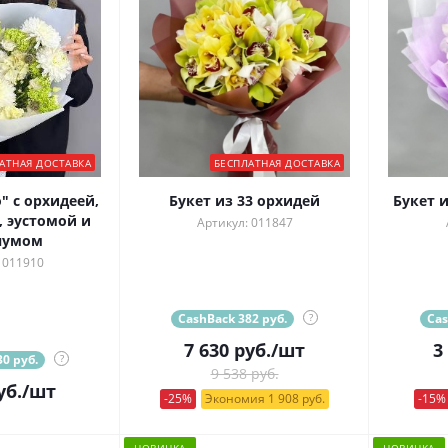
АТНАЯ ДОСТАВКА
БЕСПЛАТНАЯ ДОСТАВКА
" с орхидеей,
Букет из 33 орхидей
Букет 
 эустомой и
Артикул: 011847
нумом
 011910
CashBack 382 руб.
?
Cas
7 630
руб.
/шт
3
0 руб.
?
9 538 руб.
уб.
/шт
-25%
Экономия 1 908 руб.
-15%