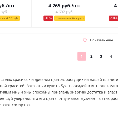
уб.
/шт
4 265
руб.
/шт
4
 руб.
4 692 руб.
ия 427 руб.
-10%
Экономия 427 руб.
-10%
Показать еще
1
2
3
4
 самых красивых и древних цветов, растущих на нашей планет
ной красотой. Заказать и купить букет орхидей в интернет-м
гиями Инь и Янь, способны привлечь энергию достатка и власт
н-шуй уверены, что эти цветы отпугивают мужчин - в этих рас
ивают соседства.