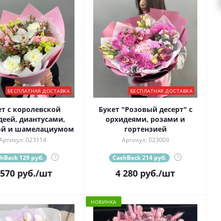
БЕСПЛАТНАЯ ДОСТАВКА
БЕСПЛАТНАЯ ДОСТАВКА
ет с королевской
Букет "Розовый десерт" с
деей, диантусами,
орхидеями, розами и
ой и шамелациумом
гортензией
Артикул: 023114
Артикул: 023009
hBack 129 руб.
?
CashBack 214 руб.
?
 570
руб.
/шт
4 280
руб.
/шт
НОВИНКА