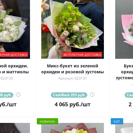
АТНАЯ ДОСТАВКА
БЕСПЛАТНАЯ ДОСТАВКА
ной орхидеи,
Микс-букет из зеленой
Бук
 и маттиолы
орхидеи и розовой эустомы
орхи
эустом
 023133
Артикул: 023131
0 руб.
?
CashBack 203 руб.
?
Cas
уб.
/шт
4 065
руб.
/шт
2
НОВИНКА
ХИТ