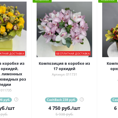
НОВИНКА
НОВИНКА
АТНАЯ ДОСТАВКА
БЕСПЛАТНАЯ ДОСТАВКА
 коробке из
Композиция в коробке из
Компо
орхидей,
17 орхидей
орх
, лимонных
Артикул: 011731
новидных роз
педии
 011735
6 руб.
?
CashBack 238 руб.
?
Cas
уб.
/шт
4 750
руб.
/шт
6
 руб.
5 938 руб.