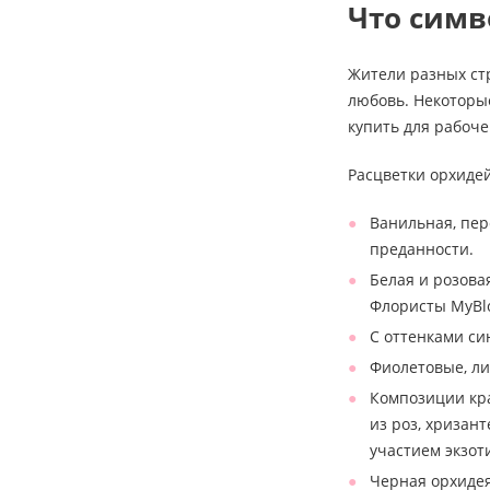
Что симв
Жители разных стр
любовь. Некоторы
купить для рабоче
Расцветки орхидей
Ванильная, пер
преданности.
Белая и розова
Флористы MyBl
С оттенками си
Фиолетовые, ли
Композиции кра
из роз, хризан
участием экзот
Черная орхидея