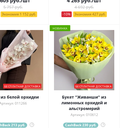
 605
руб.
/шт
4 265
руб.
/шт
5 757 руб.
4 692 руб.
Экономия 1 152 руб.
-10%
Экономия 427 руб.
НОВИНКА
БЕСПЛАТНАЯ ДОСТАВКА
БЕСПЛАТНАЯ ДОСТАВКА
 из белой орхидеи
Букет "Живанши" из
лимонных орхидей и
Артикул: 011266
альстромерий
Артикул: 010612
hBack 213 руб.
?
CashBack 230 руб.
?