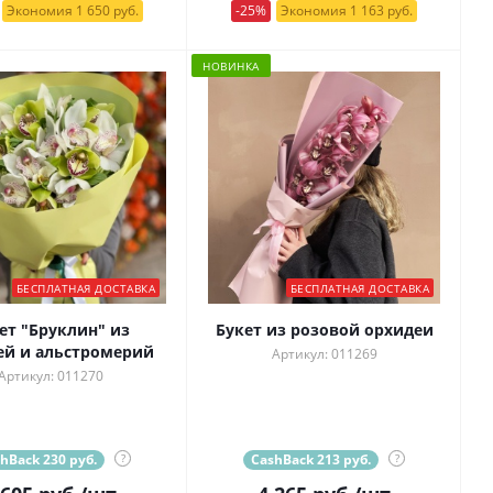
Экономия 1 650 руб.
-25%
Экономия 1 163 руб.
НОВИНКА
БЕСПЛАТНАЯ ДОСТАВКА
БЕСПЛАТНАЯ ДОСТАВКА
ет "Бруклин" из
Букет из розовой орхидеи
ей и альстромерий
Артикул: 011269
Артикул: 011270
hBack 230 руб.
?
CashBack 213 руб.
?