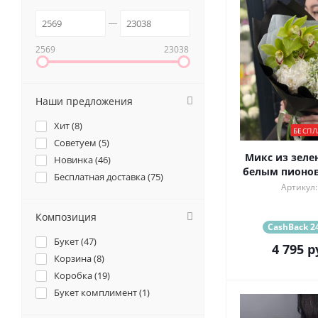
2569
23038
Наши предложения
Хит (
8
)
БЕСПЛ
Советуем (
5
)
Микс из зеле
Новинка (
46
)
белым пионов
Бесплатная доставка (
75
)
Артикул:
Композиция
CashBack 24
Букет (
47
)
4 795
р
Корзина (
8
)
Коробка (
19
)
Букет комплимент (
1
)