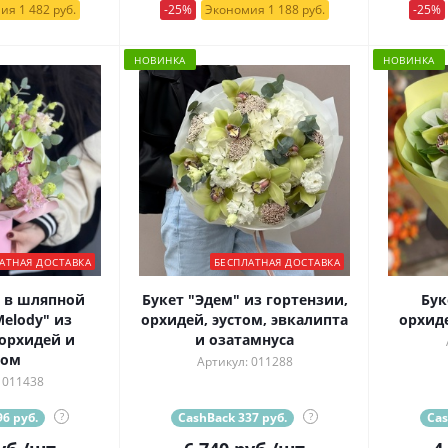
ия 1 482 руб.
-25%
Экономия 1 188 руб.
-25%
НОВИНКА
НОВИНКА
АТНАЯ ДОСТАВКА
БЕСПЛАТНАЯ ДОСТАВКА
 в шляпной
Букет "Эдем" из гортензии,
Бук
elody" из
орхидей, эустом, эвкалипта
орхид
орхидей и
и озатамнуса
том
Артикул: 011288
 011438
6 руб.
?
CashBack 337 руб.
?
Cas