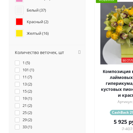
НОВИНКА
Белый (
37
)
Красный (
2
)
Желтый (
16
)
Кремовый (
3
)
Количество веточек, шт
Оранжевый (
1
)
БЕСПЛ
1 (
5
)
Персиковый (
2
)
101 (
1
)
Композиция в
11 (
7
)
лаймовых 
Фиолетовый (
6
)
гиперикума
13 (
2
)
кустовых пио
15 (
Разноцветный (
2
)
9
)
и крас
19 (
1
)
Артикул:
21 (
2
)
CashBack 29
25 (
2
)
29 (
2
)
5 925
р
33 (
1
)
7 407