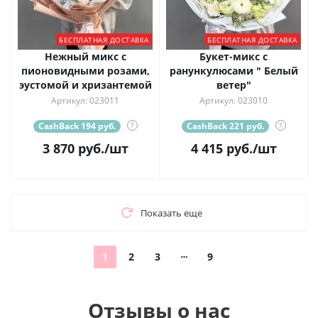
БЕСПЛАТНАЯ ДОСТАВКА
БЕСПЛАТНАЯ ДОСТАВКА
Нежный микс с
Букет-микс с
пионовидными розами,
ранункулюсами " Белый
эустомой и хризантемой
ветер"
Артикул: 023011
Артикул: 023010
CashBack 194 руб.
?
CashBack 221 руб.
?
3 870
руб.
/шт
4 415
руб.
/шт
Показать еще
1
2
3
9
Отзывы о нас