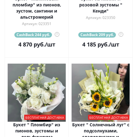
пломбир" из пионов,
розовой эустомы "
эустом, сантини и
Кенди"
альстромерий
Артикул: 023350
Артикул: 023351
CashBack 244 руб.
?
CashBack 209 руб.
?
4 870
руб.
/шт
4 185
руб.
/шт
БЕСПЛАТНАЯ ДОСТАВКА
БЕСПЛАТНАЯ ДОСТАВКА
Букет " Пломбир" из
Букет " Солнечный луг" с
пионов, эустомы и
подсолнухами,
дельфиниума
гладиолусами и