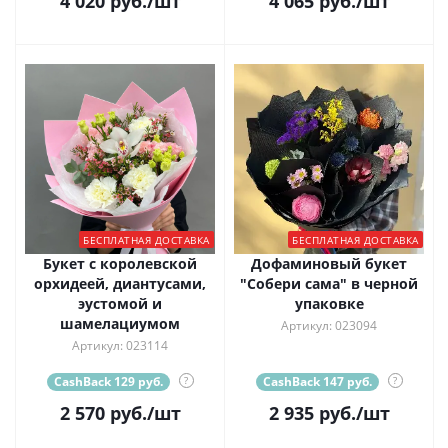
4 020
руб.
/шт
4 065
руб.
/шт
БЕСПЛАТНАЯ ДОСТАВКА
БЕСПЛАТНАЯ ДОСТАВКА
Букет с королевской
Дофаминовый букет
орхидеей, диантусами,
"Собери сама" в черной
эустомой и
упаковке
шамелациумом
Артикул: 023094
Артикул: 023114
CashBack 129 руб.
?
CashBack 147 руб.
?
2 570
руб.
/шт
2 935
руб.
/шт