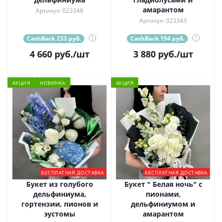
амарантом
Артикул: 023348
Артикул: 023343
CashBack 233 руб.
?
CashBack 194 руб.
?
4 660
руб.
/шт
3 880
руб.
/шт
АКЦИЯ
НОВИНКА
АКЦИЯ
БЕСПЛАТНАЯ ДОСТАВКА
БЕСПЛАТНАЯ ДОСТАВКА
Букет из голубого
Букет " Белая ночь" с
дельфиниума,
пионами,
гортензии, пионов и
дельфиниумом и
эустомы
амарантом