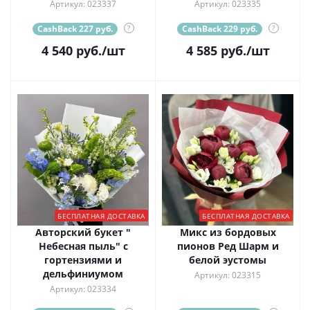
Артикул: 023337
Артикул: 023335
CashBack 227 руб.
?
CashBack 229 руб.
?
4 540
руб.
/шт
4 585
руб.
/шт
БЕСПЛАТНАЯ ДОСТАВКА
БЕСПЛАТНАЯ ДОСТАВКА
Авторский букет "
Микс из бордовых
Небесная пыль" с
пионов Ред Шарм и
гортензиями и
белой эустомы
дельфиниумом
Артикул: 023315
Артикул: 023334