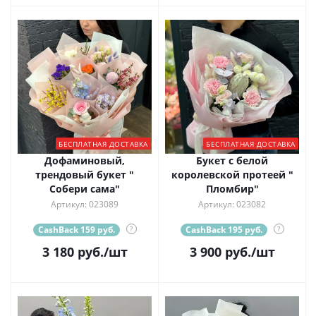
БЕСПЛАТНАЯ ДОСТАВКА
БЕСПЛАТНАЯ ДОСТАВКА
Дофаминовый,
Букет с белой
трендовый букет "
королевской протеей "
Собери сама"
Пломбир"
Артикул: 023089
Артикул: 023082
CashBack 159 руб.
?
CashBack 195 руб.
?
3 180
руб.
/шт
3 900
руб.
/шт