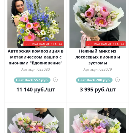
БЕСПЛАТНАЯ ДОСТАВКА
БЕСПЛАТНАЯ ДОСТАВКА
Авторская композиция в
Нежный микс из
металическом кашпо с
лососевых пионов и
пионами "Вдохновение"
эустомы
Артикул: 023080
Артикул: 023079
CashBack 557 руб.
?
CashBack 200 руб.
?
11 140
руб.
/шт
3 995
руб.
/шт