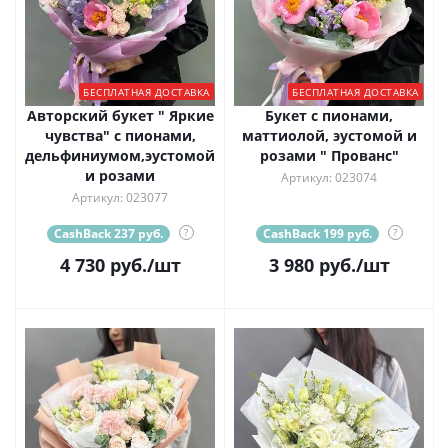
БЕСПЛАТНАЯ ДОСТАВКА
БЕСПЛАТНАЯ ДОСТАВКА
Авторский букет " Яркие
Букет с пионами,
чувства" с пионами,
маттиолой, эустомой и
дельфиниумом,эустомой
розами " Прованс"
и розами
Артикул: 023074
Артикул: 023077
CashBack 237 руб.
?
CashBack 199 руб.
?
4 730
руб.
/шт
3 980
руб.
/шт