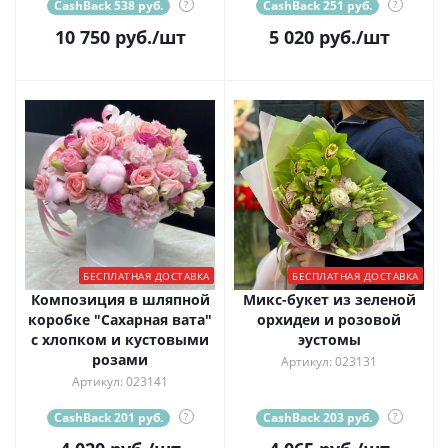
CashBack 538 руб.
?
CashBack 251 руб.
?
10 750
руб.
/шт
5 020
руб.
/шт
БЕСПЛАТНАЯ ДОСТАВКА
БЕСПЛАТНАЯ ДОСТАВКА
Композиция в шляпной
Микс-букет из зеленой
коробке "Сахарная вата"
орхидеи и розовой
с хлопком и кустовыми
эустомы
розами
Артикул: 023131
Артикул: 023141
CashBack 201 руб.
?
CashBack 203 руб.
?