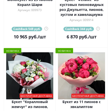
Коралл Шарм
кустовых пионовидных
роз Джульетта, пионов,
Артикул: 009973
эустом и хамелациума
Артикул: 009914
CashBack 548 руб.
?
CashBack 344 руб.
?
10 965
руб.
/шт
6 870
руб.
/шт
НОВИНКА
НОВИНКА
БЕСПЛАТНАЯ ДОСТАВКА
БЕСПЛАТНАЯ ДОСТАВКА
Букет "Коралловый
Букет из 11 пионов с
жемчуг" из пионов,
эвкалиптом