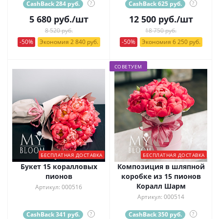
CashBack 284 руб.
?
CashBack 625 руб.
?
5 680
руб.
/шт
12 500
руб.
/шт
8 520 руб.
18 750 руб.
-50%
Экономия 2 840 руб.
-50%
Экономия 6 250 руб.
СОВЕТУЕМ
БЕСПЛАТНАЯ ДОСТАВКА
БЕСПЛАТНАЯ ДОСТАВКА
Букет 15 коралловых
Композиция в шляпной
пионов
коробке из 15 пионов
Коралл Шарм
Артикул: 000516
Артикул: 000514
CashBack 341 руб.
?
CashBack 350 руб.
?