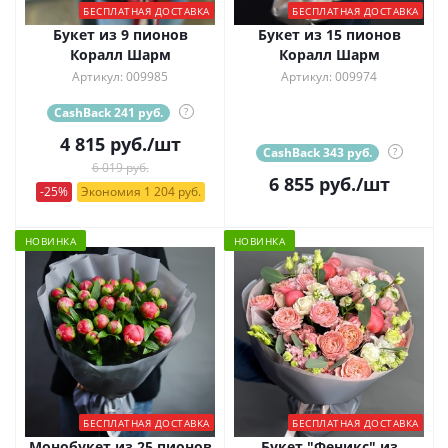
БЕСПЛАТНАЯ ДОСТАВКА
БЕСПЛАТНАЯ ДОСТАВКА
Букет из 9 пионов
Букет из 15 пионов
Коралл Шарм
Коралл Шарм
Артикул: 009985
Артикул: 009974
CashBack 241 руб.
?
4 815
руб.
/шт
CashBack 343 руб.
?
6 019 руб.
6 855
руб.
/шт
-25%
Экономия 1 204 руб.
НОВИНКА
НОВИНКА
БЕСПЛАТНАЯ ДОСТАВКА
БЕСПЛАТНАЯ ДОСТАВКА
Монобукет из 25 пионов
Букет "Феникс" из