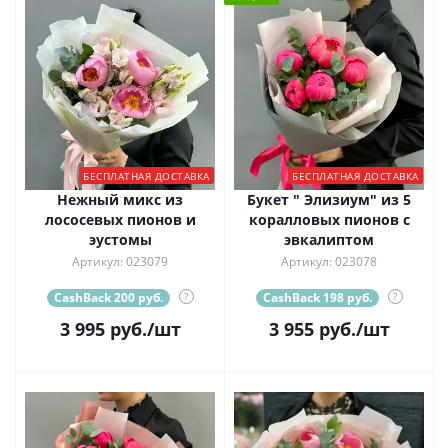
БЕСПЛАТНАЯ ДОСТАВКА
БЕСПЛАТНАЯ ДОСТАВКА
Нежный микс из
Букет " Элизиум" из 5
лососевых пионов и
коралловых пионов с
эустомы
эвкалиптом
Артикул: 023079
Артикул: 023078
CashBack 200 руб.
?
CashBack 198 руб.
?
3 995
руб.
/шт
3 955
руб.
/шт