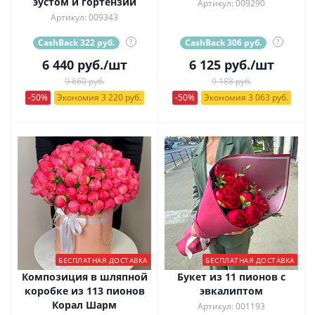
эустом и гортензии
Артикул: 009290
Артикул: 009343
CashBack 322 руб.
?
CashBack 306 руб.
?
6 440
руб.
/шт
6 125
руб.
/шт
9 660 руб.
9 188 руб.
-50%
Экономия 3 220 руб.
-50%
Экономия 3 063 руб.
БЕСПЛАТНАЯ ДОСТАВКА
БЕСПЛАТНАЯ ДОСТАВКА
Композиция в шляпной
Букет из 11 пионов с
коробке из 113 пионов
эвкалиптом
Корал Шарм
Артикул: 001193