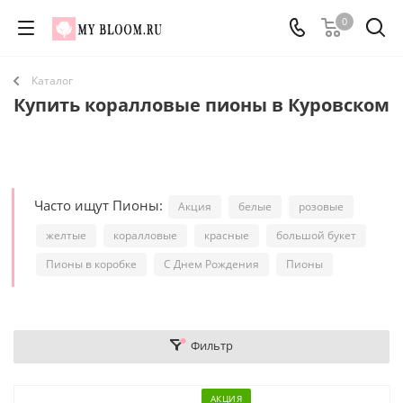
0
Каталог
Купить коралловые пионы в Куровском
Часто ищут Пионы:
Акция
белые
розовые
желтые
коралловые
красные
большой букет
Пионы в коробке
С Днем Рождения
Пионы
Фильтр
АКЦИЯ