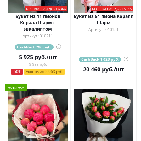
БЕСПЛАТНАЯ ДОСТАВКА
БЕСПЛАТНАЯ ДОСТАВКА
Букет из 11 пионов
Букет из 51 пиона Коралл
Коралл Шарм с
Шарм
эвкалиптом
Артикул: 010151
Артикул: 010211
CashBack 296 руб.
?
5 925
руб.
/шт
CashBack 1 023 руб.
?
8 888 руб.
20 460
руб.
/шт
-50%
Экономия 2 963 руб.
НОВИНКА