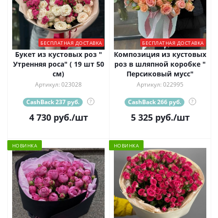
БЕСПЛАТНАЯ ДОСТАВКА
БЕСПЛАТНАЯ ДОСТАВКА
Букет из кустовых роз "
Композиция из кустовых
Утренняя роса" ( 19 шт 50
роз в шляпной коробке "
см)
Персиковый мусс"
Артикул: 023028
Артикул: 022995
CashBack 237 руб.
?
CashBack 266 руб.
?
4 730
руб.
/шт
5 325
руб.
/шт
НОВИНКА
НОВИНКА