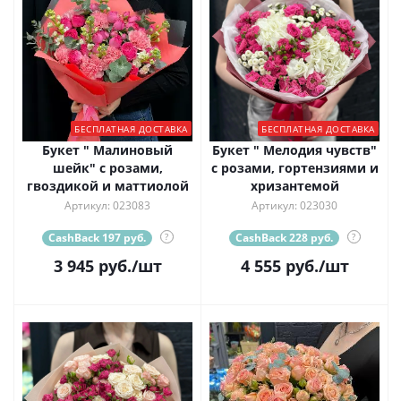
БЕСПЛАТНАЯ ДОСТАВКА
БЕСПЛАТНАЯ ДОСТАВКА
Букет " Малиновый
Букет " Мелодия чувств"
шейк" с розами,
с розами, гортензиями и
гвоздикой и маттиолой
хризантемой
Артикул: 023083
Артикул: 023030
CashBack 197 руб.
?
CashBack 228 руб.
?
3 945
руб.
/шт
4 555
руб.
/шт