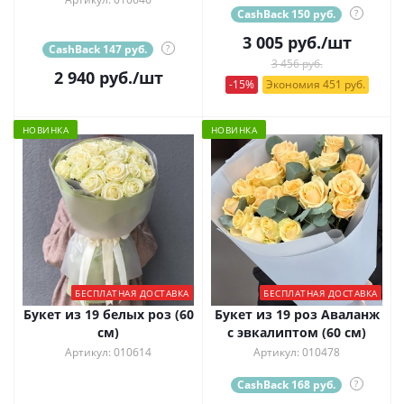
CashBack 150 руб.
?
3 005
руб.
/шт
CashBack 147 руб.
?
3 456 руб.
2 940
руб.
/шт
-15%
Экономия 451 руб.
НОВИНКА
НОВИНКА
БЕСПЛАТНАЯ ДОСТАВКА
БЕСПЛАТНАЯ ДОСТАВКА
Букет из 19 белых роз (60
Букет из 19 роз Аваланж
см)
с эвкалиптом (60 см)
Артикул: 010614
Артикул: 010478
CashBack 168 руб.
?