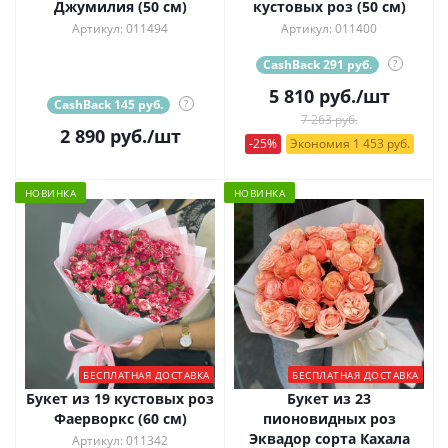
Джумилия (50 см)
кустовых роз (50 см)
Артикул: 011494
Артикул: 011400
CashBack 291 руб.
?
5 810
руб.
/шт
CashBack 145 руб.
?
7 263 руб.
2 890
руб.
/шт
-25%
Экономия 1 453 руб.
НОВИНКА
НОВИНКА
БЕСПЛАТНАЯ ДОСТАВКА
БЕСПЛАТНАЯ ДОСТАВКА
Букет из 19 кустовых роз
Букет из 23
Фаерворкс (60 см)
пионовидных роз
Эквадор сорта Кахала
Артикул: 011342