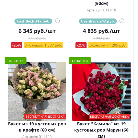
(60см)
Артикул: 011218
CashBack 317 руб.
?
CashBack 242 руб.
?
6 345
руб.
/шт
4 835
руб.
/шт
7 932 руб.
6 044 руб.
-25%
Экономия 1 587 руб.
-25%
Экономия 1 209 руб.
НОВИНКА
НОВИНКА
БЕСПЛАТНАЯ ДОСТАВКА
БЕСПЛАТНАЯ ДОСТАВКА
Букет из 19 кустовых роз
Букет "Камила" из 19
в крафте (60 см)
кустовых роз Марун (60
см)
Артикул: 011120