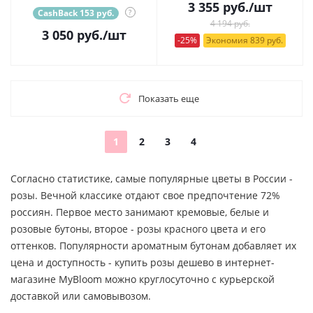
3 355
руб.
/шт
CashBack 153 руб.
?
4 194 руб.
3 050
руб.
/шт
-25%
Экономия 839 руб.
Показать еще
1
2
3
4
Согласно статистике, самые популярные цветы в России -
розы. Вечной классике отдают свое предпочтение 72%
россиян. Первое место занимают кремовые, белые и
розовые бутоны, второе - розы красного цвета и его
оттенков. Популярности ароматным бутонам добавляет их
цена и доступность - купить розы дешево в интернет-
магазине MyBloom можно круглосуточно с курьерской
доставкой или самовывозом.