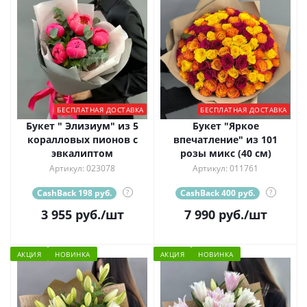
БЕСПЛАТНАЯ ДОСТАВКА
БЕСПЛАТНАЯ ДОСТАВКА
Букет " Элизиум" из 5
Букет "Яркое
коралловых пионов с
впечатление" из 101
эвкалиптом
розы микс (40 см)
Артикул: 023078
Артикул: 011761
CashBack 198 руб.
?
CashBack 400 руб.
?
3 955
руб.
/шт
7 990
руб.
/шт
АКЦИЯ
НОВИНКА
АКЦИЯ
НОВИНКА