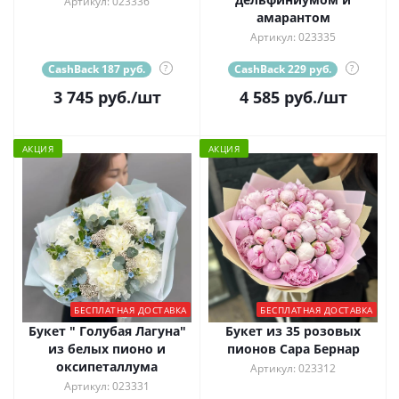
Артикул: 023336
амарантом
Артикул: 023335
CashBack 187 руб.
?
CashBack 229 руб.
?
3 745
руб.
/шт
4 585
руб.
/шт
АКЦИЯ
АКЦИЯ
БЕСПЛАТНАЯ ДОСТАВКА
БЕСПЛАТНАЯ ДОСТАВКА
Букет " Голубая Лагуна"
Букет из 35 розовых
из белых пионо и
пионов Сара Бернар
оксипеталлума
Артикул: 023312
Артикул: 023331