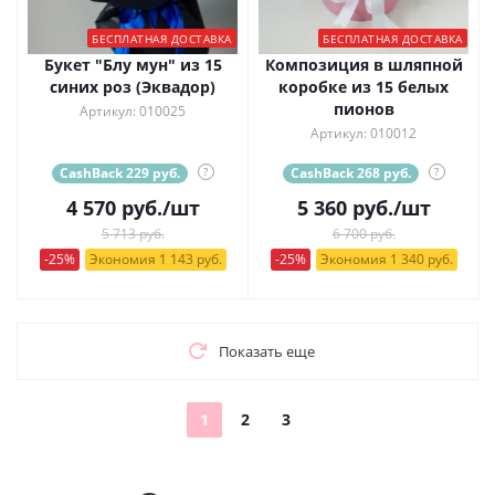
БЕСПЛАТНАЯ ДОСТАВКА
БЕСПЛАТНАЯ ДОСТАВКА
Букет "Блу мун" из 15
Композиция в шляпной
синих роз (Эквадор)
коробке из 15 белых
пионов
Артикул: 010025
Артикул: 010012
CashBack 229 руб.
?
CashBack 268 руб.
?
4 570
руб.
/шт
5 360
руб.
/шт
5 713 руб.
6 700 руб.
-25%
Экономия 1 143 руб.
-25%
Экономия 1 340 руб.
Показать еще
1
2
3