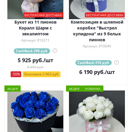
БЕСПЛАТНАЯ ДОСТАВКА
БЕСПЛАТНАЯ ДОСТАВКА
Букет из 11 пионов
Композиция в шляпной
Коралл Шарм с
коробке "Выстрел
эвкалиптом
купидона" из 9 белых
пионов
Артикул: 010211
Артикул: 010049
CashBack 296 руб.
?
5 925
руб.
/шт
CashBack 310 руб.
?
8 888 руб.
6 190
руб.
/шт
-50%
Экономия 2 963 руб.
АКЦИЯ
АКЦИЯ
НОВИНКА