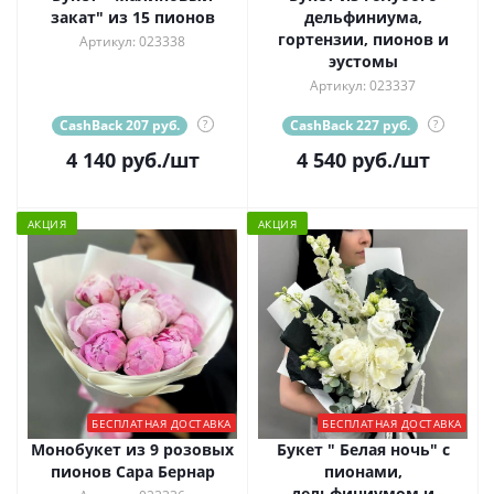
закат" из 15 пионов
дельфиниума,
гортензии, пионов и
Артикул: 023338
эустомы
Артикул: 023337
CashBack 207 руб.
?
CashBack 227 руб.
?
4 140
руб.
/шт
4 540
руб.
/шт
АКЦИЯ
АКЦИЯ
БЕСПЛАТНАЯ ДОСТАВКА
БЕСПЛАТНАЯ ДОСТАВКА
Монобукет из 9 розовых
Букет " Белая ночь" с
пионов Сара Бернар
пионами,
дельфиниумом и