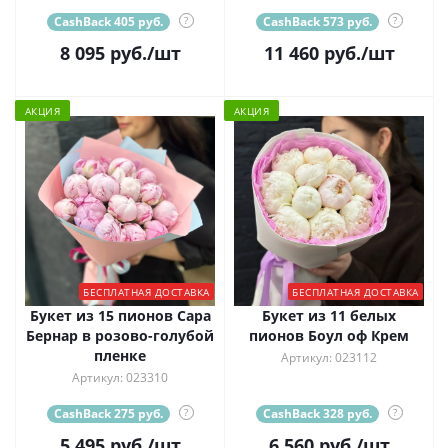
CashBack 405 руб.
?
CashBack 573 руб.
?
8 095
руб.
/шт
11 460
руб.
/шт
АКЦИЯ
АКЦИЯ
БЕСПЛАТНАЯ ДОСТАВКА
БЕСПЛАТНАЯ ДОСТАВКА
Букет из 15 пионов Сара
Букет из 11 белых
Бернар в розово-голубой
пионов Боул оф Крем
пленке
Артикул: 023112
Артикул: 023310
CashBack 275 руб.
?
CashBack 328 руб.
?
5 495
руб.
/шт
6 560
руб.
/шт