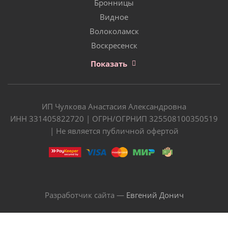
Бронницы
Видное
Волоколамск
Воскресенск
Показать
ИП Чулкова Анастасия Александровна
ИНН 331405822720 | ОГРН/ОГРНИП 325508100350519
| Не является публичной офертой
Разработчик сайта —
Евгений Донич