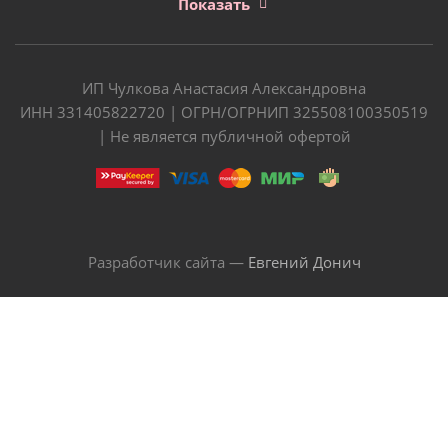
Показать
ИП Чулкова Анастасия Александровна
ИНН 331405822720 | ОГРН/ОГРНИП 325508100350519
| Не является публичной офертой
Разработчик сайта —
Евгений Донич