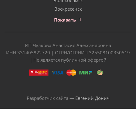
Волоколамск
Воскресенск
Показать
ИП Чулкова Анастасия Александровна
ИНН 331405822720 | ОГРН/ОГРНИП 325508100350519
| Не является публичной офертой
Разработчик сайта —
Евгений Донич