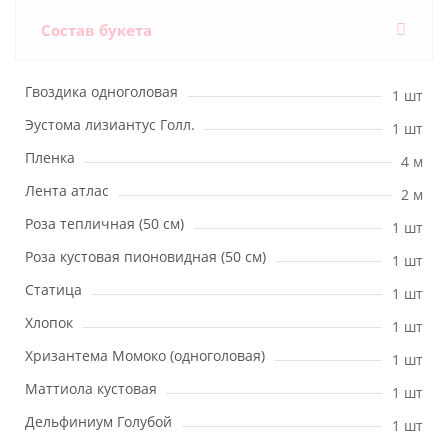
Состав букета
Гвоздика одноголовая
1 шт
Эустома лизиантус Голл.
1 шт
Пленка
4 м
Лента атлас
2 м
Роза тепличная (50 см)
1 шт
Роза кустовая пионовидная (50 см)
1 шт
Статица
1 шт
Хлопок
1 шт
Хризантема Момоко (одноголовая)
1 шт
Маттиола кустовая
1 шт
Дельфиниум Голубой
1 шт