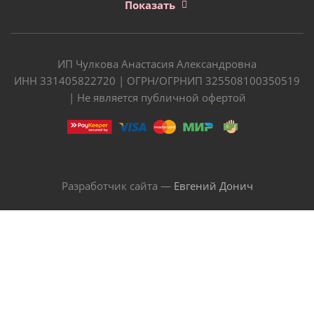
Показать
ИП Чулкова Анастасия Александровна
ИНН 331405822720 | ОГРН/ОГРНИП 325508100350519
| Не является публичной офертой
Разработчик сайта —
Евгений Донич