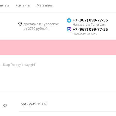
ентам
Контакты
Магазины
Как купить
+7 (967) 099-77-55
Доставка в Куровское
Написать в Телеграм
от 2750 рублей.
+7 (967) 099-77-55
Написать в Мах
-
Шар "happy b-day girl"
Артикул:
011302