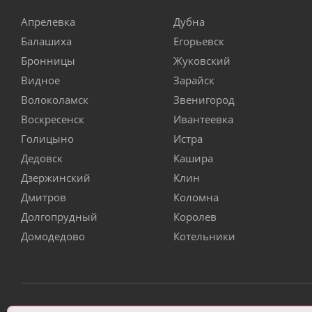
Апрелевка
Дубна
Балашиха
Егорьевск
Бронницы
Жуковский
Видное
Зарайск
Волоколамск
Звенигород
Воскресенск
Ивантеевка
Голицыно
Истра
Дедовск
Кашира
Дзержинский
Клин
Дмитров
Коломна
Долгопрудный
Королев
Домодедово
Котельники