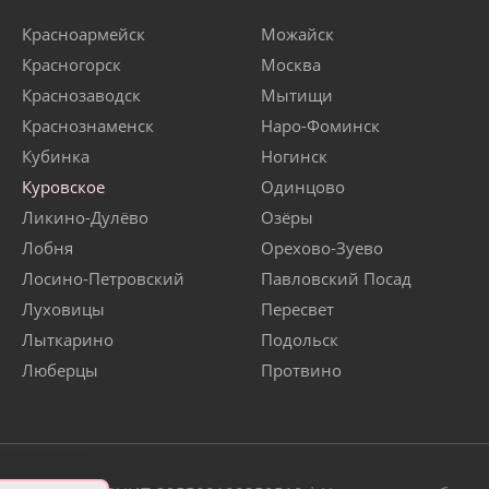
Красноармейск
Можайск
Красногорск
Москва
Краснозаводск
Мытищи
Краснознаменск
Наро-Фоминск
Кубинка
Ногинск
Куровское
Одинцово
Ликино-Дулёво
Озёры
Лобня
Орехово-Зуево
Лосино-Петровский
Павловский Посад
Луховицы
Пересвет
Лыткарино
Подольск
Люберцы
Протвино