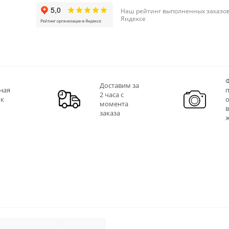
Наш рейтинг выполненных заказов
Яндексе
Ф
Доставим за
ная
2 часа с
 к
момента
заказа