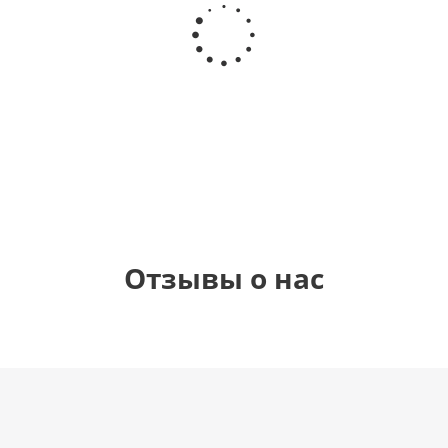
Шар
Шар
Шар
Шар
гелиевый
гелиевый
гелиевый
Звезда - С
цифра 4
цифра 3
цифра 1
днем
(40х102
(40х102
(40х102
рождения
см)
см)
см)
(45 см)
1 330
1 330
1 330
895
руб.
руб.
руб.
руб.
Отзывы о нас