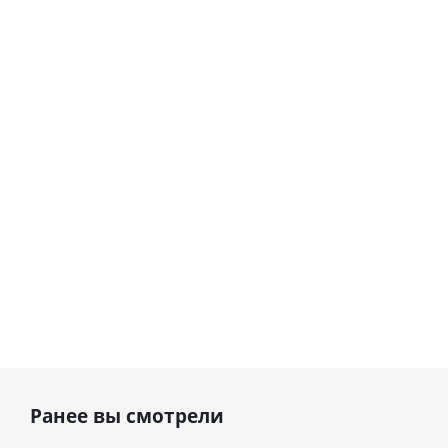
Шар
сердце I
гелиевый
love you
цифра 8
Сердце розовое
(45 см)
(40х102
фольгированный
см)
шар с гелием (45
см)
1 330
895
руб.
895
руб.
руб.
Ранее вы смотрели