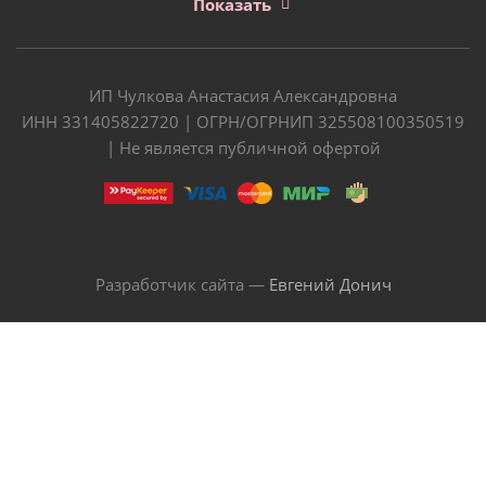
Показать
ИП Чулкова Анастасия Александровна
ИНН 331405822720 | ОГРН/ОГРНИП 325508100350519
| Не является публичной офертой
Разработчик сайта —
Евгений Донич