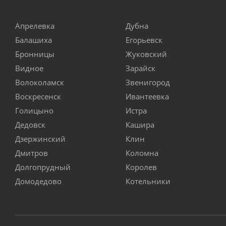
Апрелевка
Дубна
Балашиха
Егорьевск
Бронницы
Жуковский
Видное
Зарайск
Волоколамск
Звенигород
Воскресенск
Ивантеевка
Голицыно
Истра
Дедовск
Кашира
Дзержинский
Клин
Дмитров
Коломна
Долгопрудный
Королев
Домодедово
Котельники