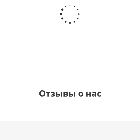
Шар
Шар
Шар
Самая
гелиевый
гелиевый
Звезда - С
самая
цифра 4
цифра 1
днем
(40х102
(40х102
рождения
см)
см)
(45 см)
1 330
1 330
895
900
руб.
руб.
руб.
руб.
Отзывы о нас