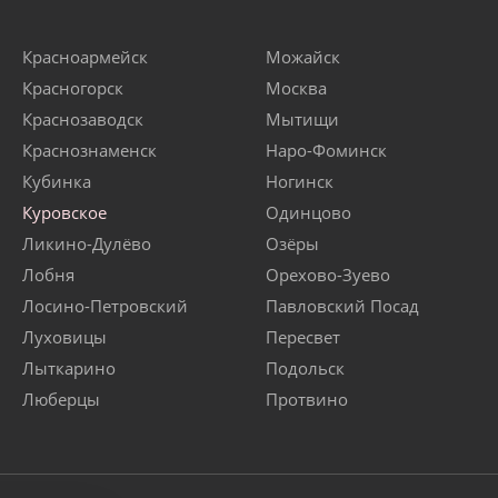
Красноармейск
Можайск
Красногорск
Москва
Краснозаводск
Мытищи
Краснознаменск
Наро-Фоминск
Кубинка
Ногинск
Куровское
Одинцово
Ликино-Дулёво
Озёры
Лобня
Орехово-Зуево
Лосино-Петровский
Павловский Посад
Луховицы
Пересвет
Лыткарино
Подольск
Люберцы
Протвино