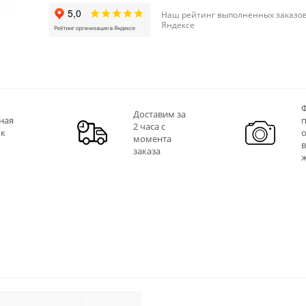
Наш рейтинг выполненных заказов
Яндексе
Ф
Доставим за
ная
2 часа с
 к
момента
заказа