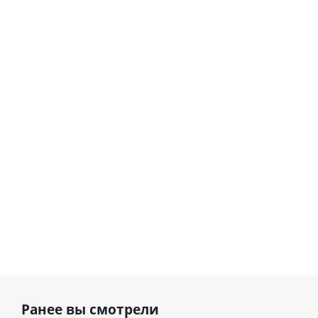
Шар
сердце I
гелиевый
love you
цифра 8
Сердце розовое
(45 см)
(40х102
фольгированный
см)
шар с гелием (45
см)
1 330
895
руб.
895
руб.
руб.
Ранее вы смотрели