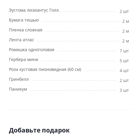
Эустома лизиантус Голл.
2 шт
Бумага тишью
2 м
Пленка сложная
2 м
Лента атлас
2 м
Ромашка одноголовая
7 шт
Гербера мини
5 шт
Роза кустовая пионовидная (60 см)
4 шт
Гринбелл
2 шт
Паникум
3 шт
Добавьте подарок