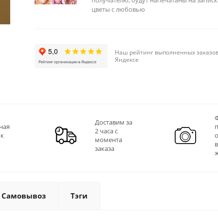
получателю, будут напечатаны на записк
цветы с любовью
Наш рейтинг выполненных заказов
Яндексе
Ф
Доставим за
ная
2 часа с
 к
момента
заказа
Самовывоз
Тэги