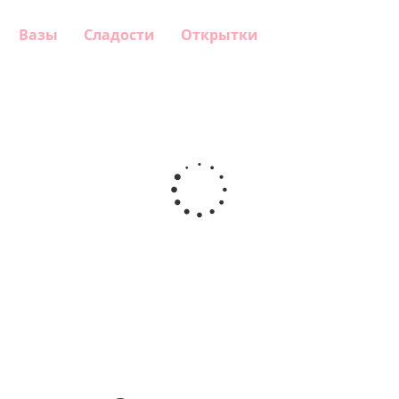
Вазы
Сладости
Открытки
Шар
Шар,
Шар
Шар
круг, Это
Любимой
гелиевый
сердце,
мальчик!
маме
цифра 1
Королева-
(40х102
это
см)
состояние
души
1 330
900
900
895
руб.
руб.
руб.
руб.