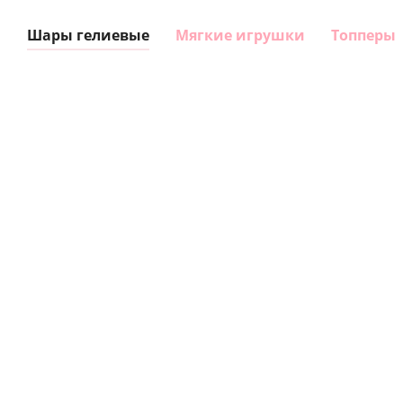
Шары гелиевые
Мягкие игрушки
Топперы
Шар
Шар
гелиевый
гелиевый
цифра 8
цифра 4
Сердце розовое
(40х102
(40х102
фольгированный
см)
см)
шар с гелием (45
см)
1 330
1 330
руб.
руб.
895
руб.