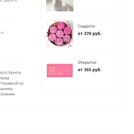
е. Дарите
Сладости
 в
от 370 руб.
Открытки
от 355 руб.
ото букета
перед
отправкой по
вашему
желанию