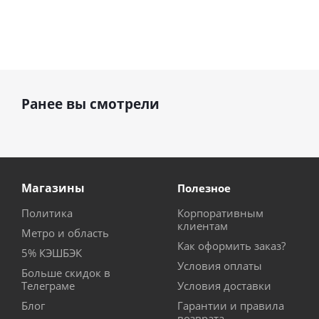
Ранее вы смотрели
Магазины
Полезное
Политика
Корпоративным
клиентам
Метро и область
Как оформить заказ?
5% КЭШБЭК
Условия оплаты
Больше скидок в
Телеграме
Условия доставки
Блог
Гарантии и правила
возврата