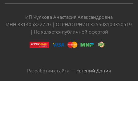
ИП Чулкова Анастасия Александровна
ИНН 331405822720 | ОГРН/ОГРНИП 325508100350519
| Не является публичной офертой
Разработчик сайта —
Евгений Донич