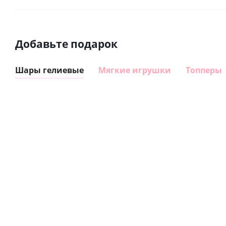
Добавьте подарок
Шары гелиевые
Мягкие игрушки
Топперы
Шар
Шар
гелиевый
гелиевый
цифра 8
цифра 4
Сердце розовое
(40х102
(40х102
фольгированный
см)
см)
шар с гелием (45
см)
1 330
1 330
руб.
895
руб.
руб.