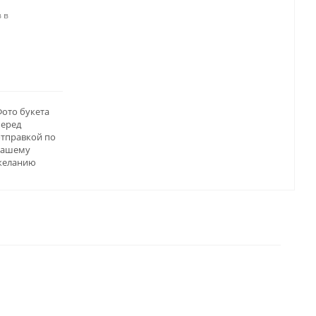
 в
ото букета
перед
отправкой по
вашему
желанию