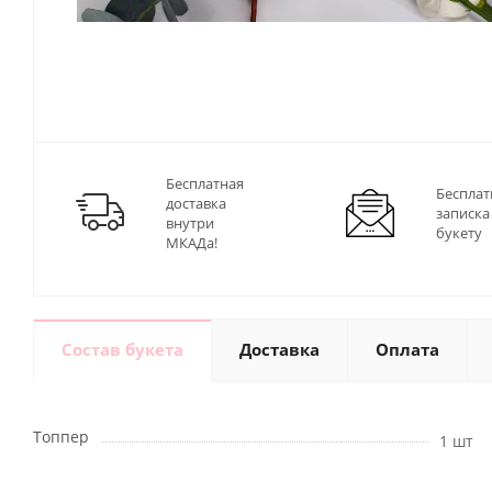
Бесплатная
Бесплат
доставка
записка
внутри
букету
МКАДа!
Состав букета
Доставка
Оплата
Топпер
1 шт