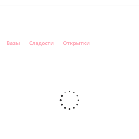
Вазы
Сладости
Открытки
Шар круг
Шар
Шар
Шар
Самая
сердце,
гелиевый
Звезда - С
самая
моя
цифра 1
днем
любовь
(40х102
рождения
см)
(45 см)
1 330
895
900
895
руб.
руб.
руб.
руб.