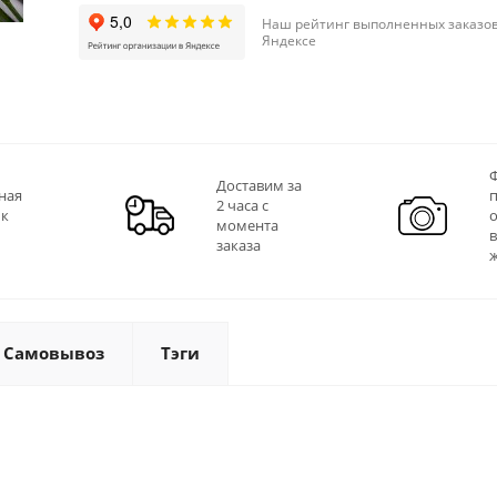
Наш рейтинг выполненных заказов
Яндексе
Ф
Доставим за
ная
2 часа с
 к
момента
заказа
Самовывоз
Тэги