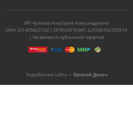
ИП Чулкова Анастасия Александровна
ИНН 331405822720 | ОГРН/ОГРНИП 325508100350519
| Не является публичной офертой
Разработчик сайта —
Евгений Донич