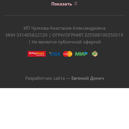
Показать
ИП Чулкова Анастасия Александровна
ИНН 331405822720 | ОГРН/ОГРНИП 325508100350519
| Не является публичной офертой
Разработчик сайта —
Евгений Донич