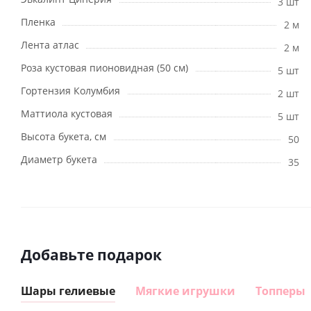
3 шт
Пленка
2 м
Лента атлас
2 м
Роза кустовая пионовидная (50 см)
5 шт
Гортензия Колумбия
2 шт
Маттиола кустовая
5 шт
Высота букета, см
50
Диаметр букета
35
Добавьте подарок
Шары гелиевые
Мягкие игрушки
Топперы