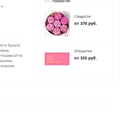
 в
Сладости
от 370 руб.
ото букета
перед
Открытки
отправкой по
от 355 руб.
вашему
желанию