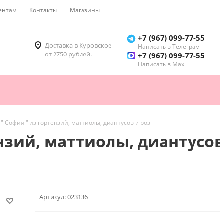
ентам
Контакты
Магазины
Как купить
+7 (967) 099-77-55
Доставка в Куровское
Написать в Телеграм
от 2750 рублей.
+7 (967) 099-77-55
Написать в Мах
 " София " из гортензий, маттиолы, диантусов и роз
ензий, маттиолы, диантусов
Артикул:
023136