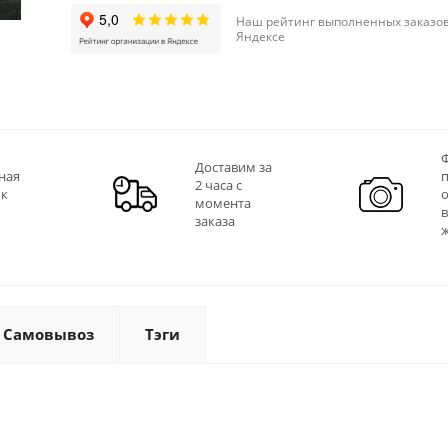
Наш рейтинг выполненных заказов
Яндексе
Ф
Доставим за
ная
2 часа с
 к
момента
заказа
Самовывоз
Тэги