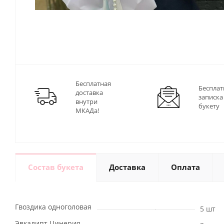
Бесплатная
Бесплат
доставка
записка
внутри
букету
МКАДа!
Состав букета
Доставка
Оплата
Гвоздика одноголовая
5 шт
Эвкалипт Цинерия