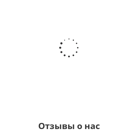
Шар
Шар
Шар
Шар
гелиевый
гелиевый
гелиевый
Звезда - С
цифра 4
цифра 3
цифра 1
днем
(40х102
(40х102
(40х102
рождения
см)
см)
см)
(45 см)
1 330
1 330
1 330
895
руб.
руб.
руб.
руб.
Отзывы о нас