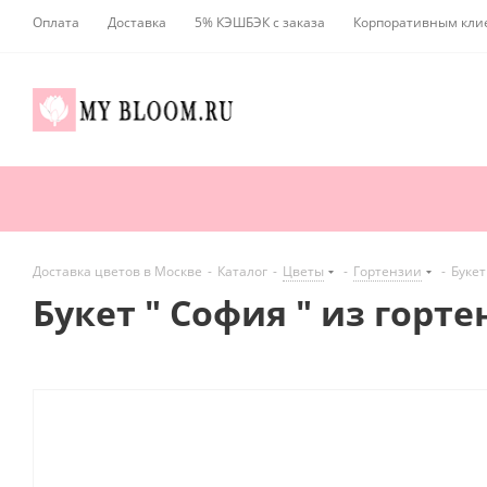
Оплата
Доставка
5% КЭШБЭК с заказа
Корпоративным кли
Доставка цветов в Москве
-
Каталог
-
Цветы
-
Гортензии
-
Букет
Букет " София " из горт