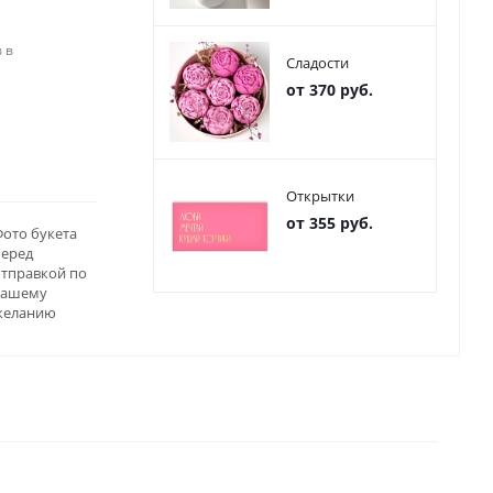
 в
Сладости
от 370 руб.
Открытки
от 355 руб.
ото букета
перед
отправкой по
вашему
желанию