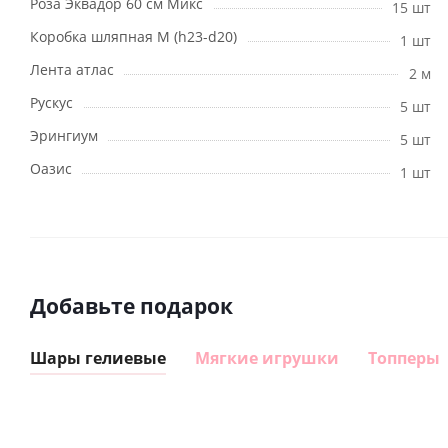
Роза Эквадор 60 см Микс
15 шт
Коробка шляпная M (h23-d20)
1 шт
Лента атлас
2 м
Рускус
5 шт
Эрингиум
5 шт
Оазис
1 шт
Добавьте подарок
Шары гелиевые
Мягкие игрушки
Топперы