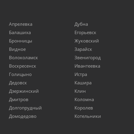
Апрелевка
Дубна
Балашиха
Егорьевск
Бронницы
Жуковский
Видное
Зарайск
Волоколамск
Звенигород
Воскресенск
Ивантеевка
Голицыно
Истра
Дедовск
Кашира
Дзержинский
Клин
Дмитров
Коломна
Долгопрудный
Королев
Домодедово
Котельники