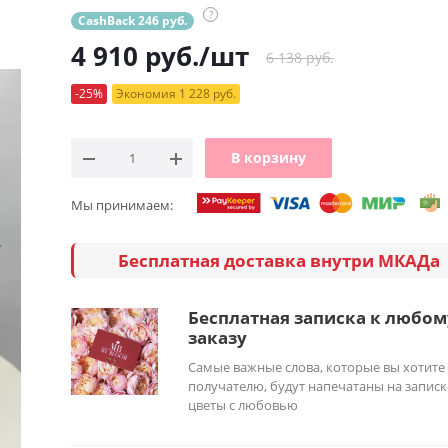
?
CashBack 246 руб.
4 910
руб.
/шт
6 138 руб.
-25%
Экономия 1 228 руб.
В корзину
Мы принимаем:
Бесплатная доставка внутри МКАДа
Бесплатная записка к любом
заказу
Самые важные слова, которые вы хотите
получателю, будут напечатаны на записк
цветы с любовью